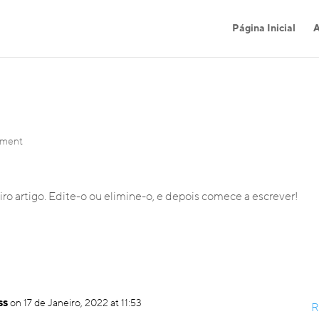
Página Inicial
A
mment
o artigo. Edite-o ou elimine-o, e depois comece a escrever!
ss
on 17 de Janeiro, 2022 at 11:53
R