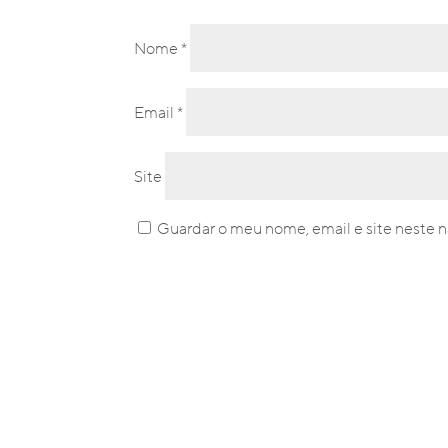
Nome
*
Email
*
Site
Guardar o meu nome, email e site neste n